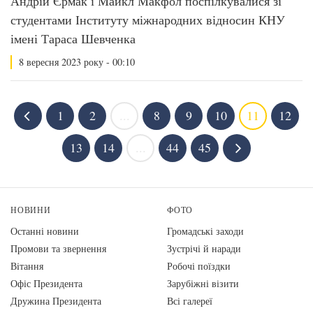
Андрій Єрмак і Майкл Макфол поспілкувалися зі
студентами Інституту міжнародних відносин КНУ
імені Тараса Шевченка
8 вересня 2023 року - 00:10
1
2
...
8
9
10
11
12
13
14
...
44
45
НОВИНИ
ФОТО
Останні новини
Громадські заходи
Промови та звернення
Зустрічі й наради
Вiтання
Робочі поїздки
Офіс Президента
Зарубіжні візити
Дружина Президента
Всі галереї