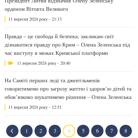
Президент Литви відзначив Олену Зеленську
орденом Вітовта Великого
11 вересня 2024 року - 21:13
Правда – це свобода й безпека; закликаю світ
дізнаватися правду про Крим – Олена Зеленська під
час виступу в межах Кримської платформи
11 вересня 2024 року - 20:40
На Саміті перших леді та джентльменів
говоритимемо про загрозу життю і здоров’ю дітей та
обов’язково шукатимемо рішення – Олена Зеленська
11 вересня 2024 року - 12:51
1
2
3
4
5
6
7
8