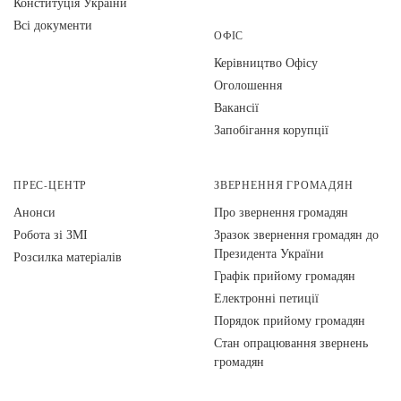
Конституція України
Всі документи
ОФІС
Керівництво Офісу
Оголошення
Вакансії
Запобігання корупції
ПРЕС-ЦЕНТР
ЗВЕРНЕННЯ ГРОМАДЯН
Анонси
Про звернення громадян
Робота зі ЗМІ
Зразок звернення громадян до
Президента України
Розсилка матеріалів
Графік прийому громадян
Електронні петиції
Порядок прийому громадян
Стан опрацювання звернень
громадян