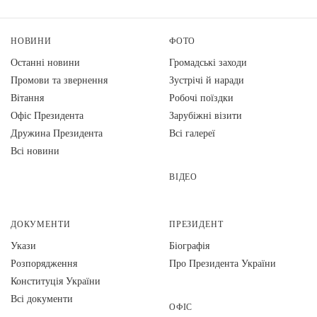
НОВИНИ
ФОТО
Останні новини
Громадські заходи
Промови та звернення
Зустрічі й наради
Вiтання
Робочі поїздки
Офіс Президента
Зарубіжні візити
Дружина Президента
Всі галереї
Всі новини
ВІДЕО
ДОКУМЕНТИ
ПРЕЗИДЕНТ
Укази
Біографія
Розпорядження
Про Президента України
Конституція України
Всі документи
ОФІС