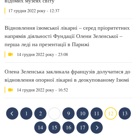
відомих музеях світу
17 грудня 2022 року - 12:37
Відновлення ізюмської лікарні – серед пріоритетних
напрямів діяльності Фундації Олени Зеленської –
перша леді на презентації в Парижі
14 грудня 2022 року - 23:08
Олена Зеленська закликала французів долучатися до
відновлення опорної лікарні в деокупованому Ізюмі
14 грудня 2022 року - 16:52
1
2
...
9
10
11
12
13
14
15
16
17