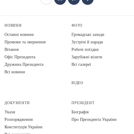
НОВИНИ
ФОТО
Останні новини
Громадські заходи
Промови та звернення
Зустрічі й наради
Вiтання
Робочі поїздки
Офіс Президента
Зарубіжні візити
Дружина Президента
Всі галереї
Всі новини
ВІДЕО
ДОКУМЕНТИ
ПРЕЗИДЕНТ
Укази
Біографія
Розпорядження
Про Президента України
Конституція України