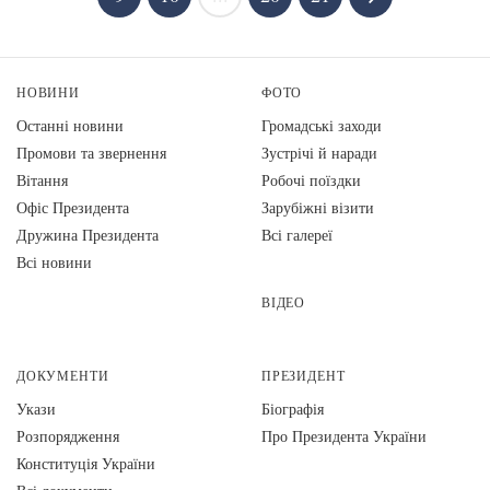
НОВИНИ
ФОТО
Останні новини
Громадські заходи
Промови та звернення
Зустрічі й наради
Вiтання
Робочі поїздки
Офіс Президента
Зарубіжні візити
Дружина Президента
Всі галереї
Всі новини
ВІДЕО
ДОКУМЕНТИ
ПРЕЗИДЕНТ
Укази
Біографія
Розпорядження
Про Президента України
Конституція України