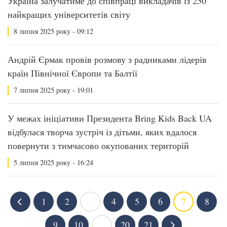
Україна залучатиме до співпраці викладачів із 250
найкращих університетів світу
8 липня 2025 року - 09:12
Андрій Єрмак провів розмову з радниками лідерів
країн Північної Європи та Балтії
7 липня 2025 року - 19:01
У межах ініціативи Президента Bring Kids Back UA
відбулася творча зустріч із дітьми, яких вдалося
повернути з тимчасово окупованих територій
5 липня 2025 року - 16:24
1
2
...
4
5
6
7
8
9
10
...
20
21