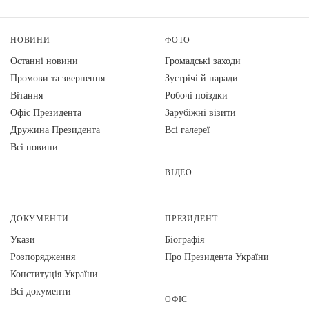
НОВИНИ
ФОТО
Останні новини
Громадські заходи
Промови та звернення
Зустрічі й наради
Вiтання
Робочі поїздки
Офіс Президента
Зарубіжні візити
Дружина Президента
Всі галереї
Всі новини
ВІДЕО
ДОКУМЕНТИ
ПРЕЗИДЕНТ
Укази
Біографія
Розпорядження
Про Президента України
Конституція України
Всі документи
ОФІС