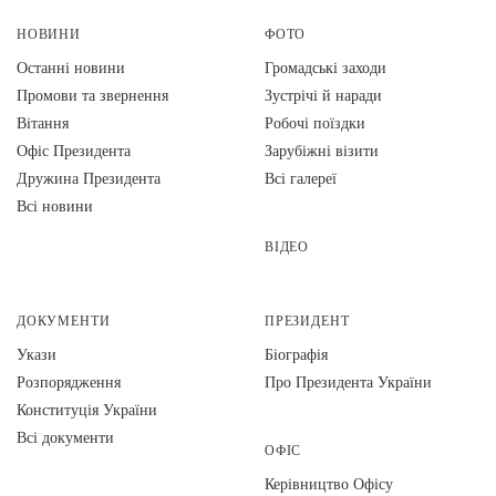
НОВИНИ
ФОТО
Останні новини
Громадські заходи
Промови та звернення
Зустрічі й наради
Вiтання
Робочі поїздки
Офіс Президента
Зарубіжні візити
Дружина Президента
Всі галереї
Всі новини
ВІДЕО
ДОКУМЕНТИ
ПРЕЗИДЕНТ
Укази
Біографія
Розпорядження
Про Президента України
Конституція України
Всі документи
ОФІС
Керівництво Офісу