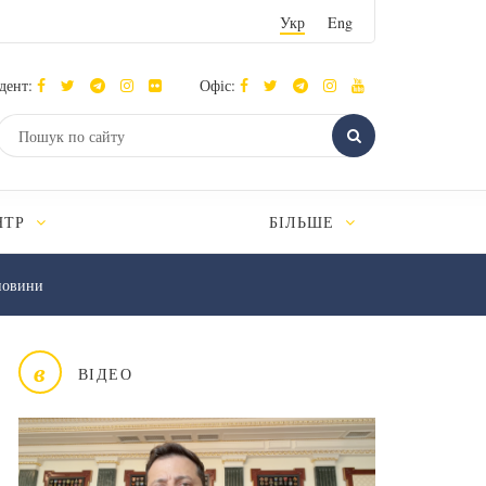
Укр
Eng
дент:
Офіс:
НТР
БІЛЬШЕ
новини
в
ВІДЕО