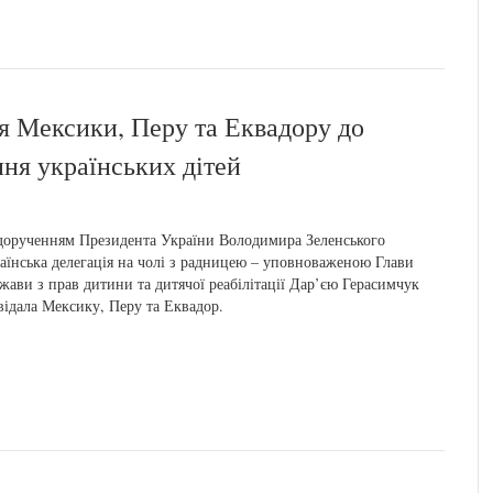
я Мексики, Перу та Еквадору до
ння українських дітей
дорученням Президента України Володимира Зеленського
аїнська делегація на чолі з радницею – уповноваженою Глави
жави з прав дитини та дитячої реабілітації Дар’єю Герасимчук
відала Мексику, Перу та Еквадор.