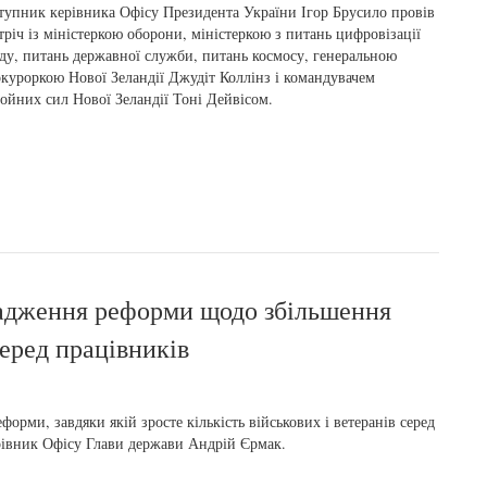
тупник керівника Офісу Президента України Ігор Брусило провів
тріч із міністеркою оборони, міністеркою з питань цифровізації
ду, питань державної служби, питань космосу, генеральною
куроркою Нової Зеландії Джудіт Коллінз і командувачем
ойних сил Нової Зеландії Тоні Дейвісом.
вадження реформи щодо збільшення
серед працівників
рми, завдяки якій зросте кількість військових і ветеранів серед
ерівник Офісу Глави держави Андрій Єрмак.