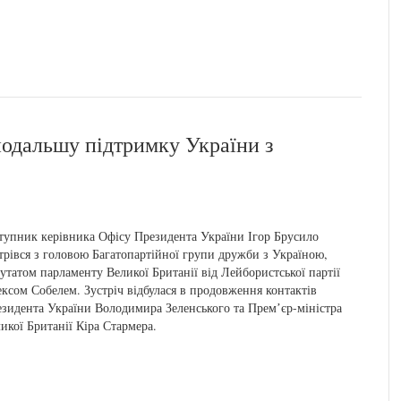
подальшу підтримку України з
тупник керівника Офісу Президента України Ігор Брусило
трівся з головою Багатопартійної групи дружби з Україною,
утатом парламенту Великої Британії від Лейбористської партії
ксом Собелем. Зустріч відбулася в продовження контактів
зидента України Володимира Зеленського та Премʼєр-міністра
икої Британії Кіра Стармера.