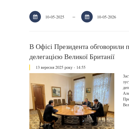
–
В Офісі Президента обговорили 
делегацією Великої Британії
13 вересня 2025 року - 14:55
Зас
зус
деп
Але
Пре
Вел