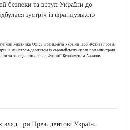
ії безпеки та вступ України до
ідбулася зустріч із французькою
тупник керівника Офісу Президента України Ігор Жовква провів
тріч із міністром-делегатом із європейських справ при міністрові
опи та закордонних справ Франції Бенжаменом Аддадом.
х влад при Президентові України