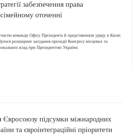
тратегії забезпечення права
 сімейному оточенні
участю команди Офісу Президента й представників уряду в Києві
булося розширене засідання президії Конгресу місцевих та
іональних влад при Президентові України.
ми Євросоюзу підсумки міжнародних
аїни та євроінтеграційні пріоритети