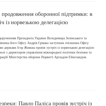
 і продовження оборонної підтримки: в
іч із норвезькою делегацією
дорученням Президента України Володимира Зеленського та
івника його Офісу Андрія Єрмака заступник очільника Офісу
ви держави Ігор Жовква провів зустріч із норвезькою делегацією
чолі з директором управління міжнародної політики безпеки та
рацій Міністерства оборони Норвегії Арільдом Ейкеландом.
езпеки: Павло Паліса провів зустріч із