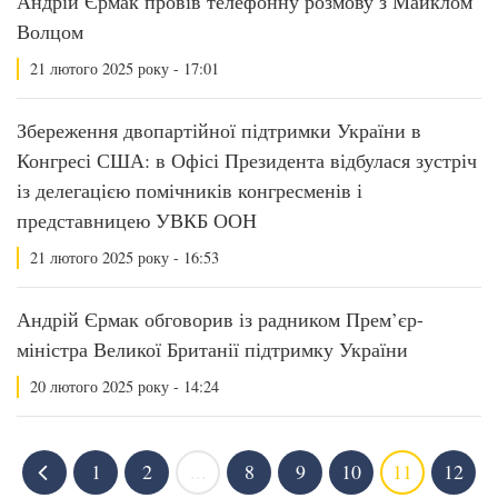
Андрій Єрмак провів телефонну розмову з Майклом
Волцом
21 лютого 2025 року - 17:01
Збереження двопартійної підтримки України в
Конгресі США: в Офісі Президента відбулася зустріч
із делегацією помічників конгресменів і
представницею УВКБ ООН
21 лютого 2025 року - 16:53
Андрій Єрмак обговорив із радником Прем’єр-
міністра Великої Британії підтримку України
20 лютого 2025 року - 14:24
1
2
...
8
9
10
11
12