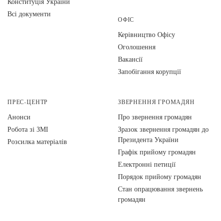
Конституція України
Всі документи
ОФІС
Керівництво Офісу
Оголошення
Вакансії
Запобігання корупції
ПРЕС-ЦЕНТР
ЗВЕРНЕННЯ ГРОМАДЯН
Анонси
Про звернення громадян
Робота зі ЗМІ
Зразок звернення громадян до
Президента України
Розсилка матеріалів
Графік прийому громадян
Електронні петиції
Порядок прийому громадян
Стан опрацювання звернень
громадян