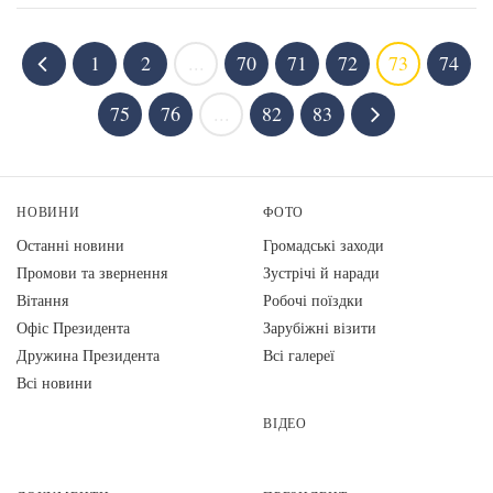
1
2
...
70
71
72
73
74
75
76
...
82
83
НОВИНИ
ФОТО
Останні новини
Громадські заходи
Промови та звернення
Зустрічі й наради
Вiтання
Робочі поїздки
Офіс Президента
Зарубіжні візити
Дружина Президента
Всі галереї
Всі новини
ВІДЕО