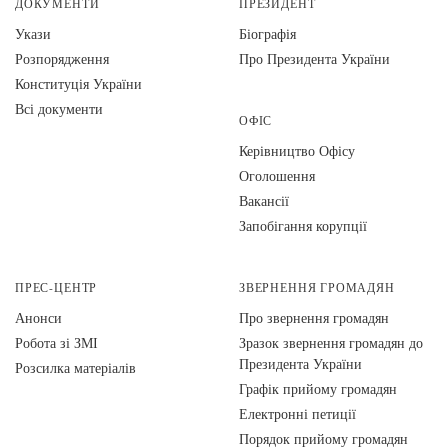
ДОКУМЕНТИ
ПРЕЗИДЕНТ
Укази
Біографія
Розпорядження
Про Президента України
Конституція України
Всі документи
ОФІС
Керівництво Офісу
Оголошення
Вакансії
Запобігання корупції
ПРЕС-ЦЕНТР
ЗВЕРНЕННЯ ГРОМАДЯН
Анонси
Про звернення громадян
Робота зі ЗМІ
Зразок звернення громадян до
Президента України
Розсилка матеріалів
Графік прийому громадян
Електронні петиції
Порядок прийому громадян