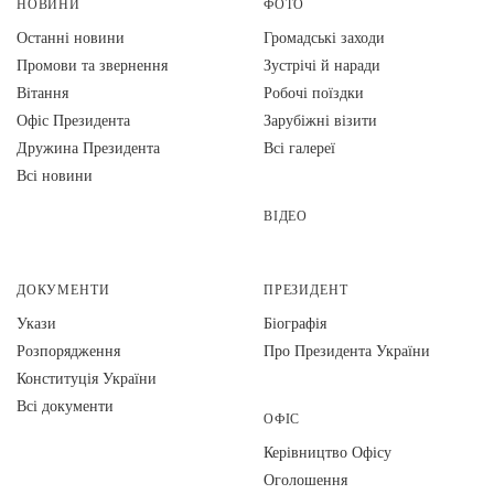
НОВИНИ
ФОТО
Останні новини
Громадські заходи
Промови та звернення
Зустрічі й наради
Вiтання
Робочі поїздки
Офіс Президента
Зарубіжні візити
Дружина Президента
Всі галереї
Всі новини
ВІДЕО
ДОКУМЕНТИ
ПРЕЗИДЕНТ
Укази
Біографія
Розпорядження
Про Президента України
Конституція України
Всі документи
ОФІС
Керівництво Офісу
Оголошення