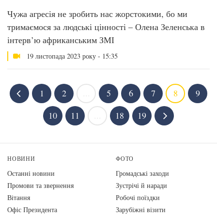
Чужа агресія не зробить нас жорстокими, бо ми
тримаємося за людські цінності – Олена Зеленська в
інтерв’ю африканським ЗМІ
19 листопада 2023 року - 15:35
1
2
...
5
6
7
8
9
10
11
...
18
19
НОВИНИ
ФОТО
Останні новини
Громадські заходи
Промови та звернення
Зустрічі й наради
Вiтання
Робочі поїздки
Офіс Президента
Зарубіжні візити