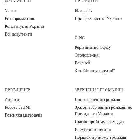
ДОКУМЕНТИ
ПРЕЗИДЕНТ
Укази
Біографія
Розпорядження
Про Президента України
Конституція України
Всі документи
ОФІС
Керівництво Офісу
Оголошення
Вакансії
Запобігання корупції
ПРЕС-ЦЕНТР
ЗВЕРНЕННЯ ГРОМАДЯН
Анонси
Про звернення громадян
Робота зі ЗМІ
Зразок звернення громадян до
Президента України
Розсилка матеріалів
Графік прийому громадян
Електронні петиції
Порядок прийому громадян