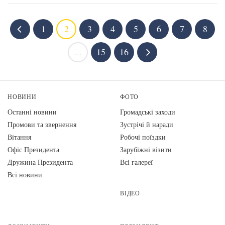
1
2
3
4
5
6
7
8
...
15
16
НОВИНИ
ФОТО
Останні новини
Громадські заходи
Промови та звернення
Зустрічі й наради
Вiтання
Робочі поїздки
Офіс Президента
Зарубіжні візити
Дружина Президента
Всі галереї
Всі новини
ВІДЕО