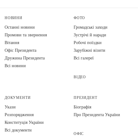
НОВИНИ
ФОТО
Останні новини
Громадські заходи
Промови та звернення
Зустрічі й наради
Вiтання
Робочі поїздки
Офіс Президента
Зарубіжні візити
Дружина Президента
Всі галереї
Всі новини
ВІДЕО
ДОКУМЕНТИ
ПРЕЗИДЕНТ
Укази
Біографія
Розпорядження
Про Президента України
Конституція України
Всі документи
ОФІС