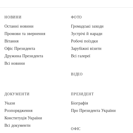
НОВИНИ
ФОТО
Останні новини
Громадські заходи
Промови та звернення
Зустрічі й наради
Вiтання
Робочі поїздки
Офіс Президента
Зарубіжні візити
Дружина Президента
Всі галереї
Всі новини
ВІДЕО
ДОКУМЕНТИ
ПРЕЗИДЕНТ
Укази
Біографія
Розпорядження
Про Президента України
Конституція України
Всі документи
ОФІС