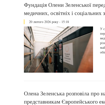
Фундація Олени Зеленської перед
медичних, освітніх і соціальних
20 лютого 2026 року - 15:18
У с
пер
мед
різ
май
обі
Олена Зеленська розповіла про н
представникам Європейського еко