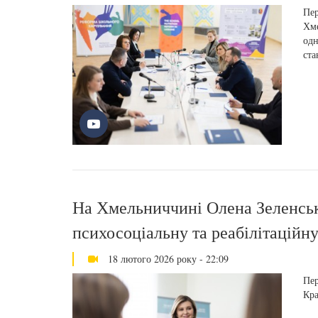
Пер
Хме
одн
ста
На Хмельниччині Олена Зеленська
психосоціальну та реабілітаційн
18 лютого 2026 року - 22:09
Пер
Кра