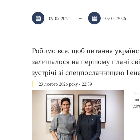
–
Робимо все, щоб питання українс
залишалося на першому плані світ
зустрічі зі спецпосланницею Ген
23 лютого 2026 року - 22:39
Пер
пос
діт