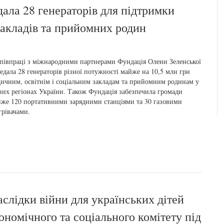
ала 28 генераторів для підтримки
 закладів та прийомних родин
півпраці з міжнародними партнерами Фундація Олени Зеленської
едала 28 генераторів різної потужності майже на 10,5 млн грн
ичним, освітнім і соціальним закладам та прийомним родинам у
них регіонах України. Також Фундація забезпечила громади
же 120 портативними зарядними станціями та 30 газовими
грівачами.
аслідки війни для українських дітей
номічного та соціального комітету під