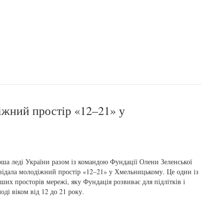
іжний простір «12–21» у
ша леді України разом із командою Фундації Олени Зеленської
відала молодіжний простір «12–21» у Хмельницькому. Це один із
ших просторів мережі, яку Фундація розвиває для підлітків і
оді віком від 12 до 21 року.