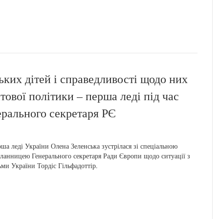
ьких дітей і справедливості щодо них
ової політики – перша леді під час
ерального секретаря РЄ
ша леді України Олена Зеленська зустрілася зі спеціальною
ланницею Генерального секретаря Ради Європи щодо ситуації з
ьми України Тордіс Гільфадоттір.