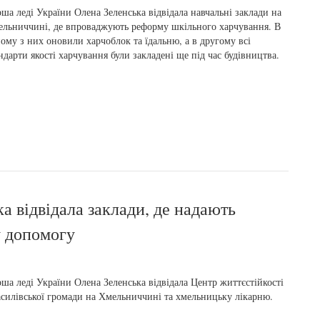
ша леді України Олена Зеленська відвідала навчальні заклади на
льниччині, де впроваджують реформу шкільного харчування. В
ому з них оновили харчоблок та їдальню, а в другому всі
ндарти якості харчування були закладені ще під час будівництва.
 відвідала заклади, де надають
у допомогу
ша леді України Олена Зеленська відвідала Центр життєстійкості
силівської громади на Хмельниччині та хмельницьку лікарню.