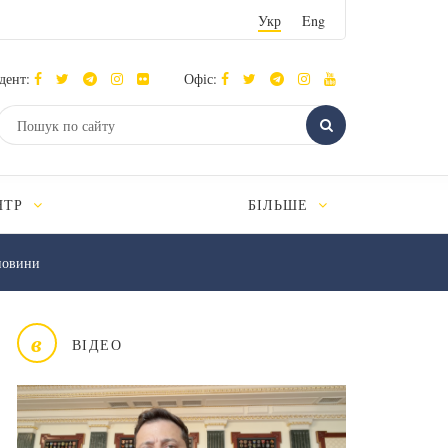
Укр
Eng
дент:
Офіс:
НТР
БІЛЬШЕ
новини
в
ВІДЕО