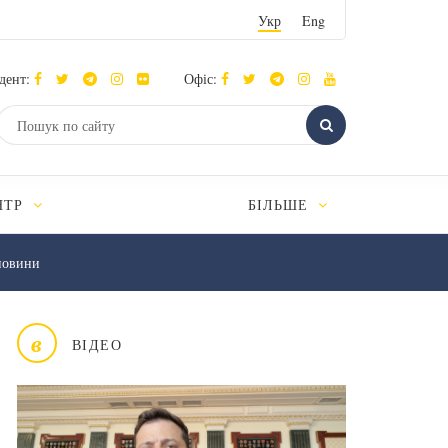
Укр
Eng
дент:
Офіс:
НТР
БІЛЬШЕ
новини
в
ВІДЕО