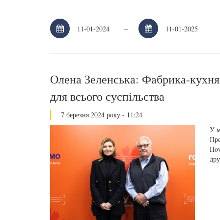
–
Олена Зеленська: Фабрика-кухня 
для всього суспільства
7 березня 2024 року - 11:24
У м
Пре
How
дру