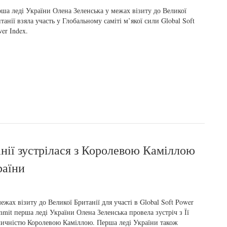
ша леді України Олена Зеленська у межах візиту до Великої
танії взяла участь у Глобальному саміті м’якої сили Global Soft
er Index.
нії зустрілася з Королевою Каміллою
раїни
ежах візиту до Великої Британії для участі в Global Soft Power
mit перша леді України Олена Зеленська провела зустріч з Її
ичністю Королевою Каміллою. Перша леді України також