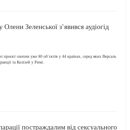
 Олени Зеленської з’явився аудіогід
і проєкт охопив уже 80 об’єктів у 44 країнах, серед яких Версаль
ранції та Колізей у Римі.
парації постраждалим від сексуального