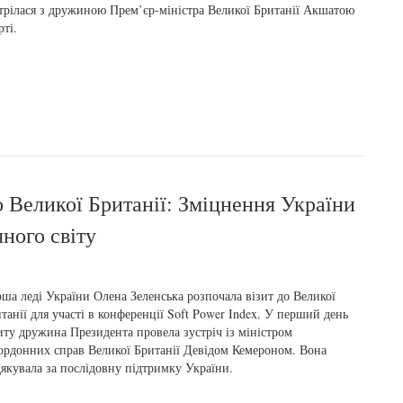
трілася з дружиною Прем’єр-міністра Великої Британії Акшатою
ті.
о Великої Британії: Зміцнення України
ного світу
ша леді України Олена Зеленська розпочала візит до Великої
танії для участі в конференції Soft Power Index. У перший день
иту дружина Президента провела зустріч із міністром
ордонних справ Великої Британії Девідом Кемероном. Вона
якувала за послідовну підтримку України.