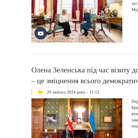
зус
Мур
Олена Зеленська під час візиту д
– це зміцнення всього демократич
29 лютого 2024 року - 11:12
Пер
Бри
віз
зак
под