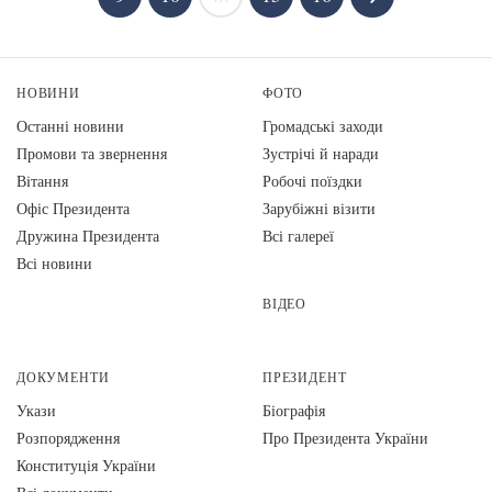
НОВИНИ
ФОТО
Останні новини
Громадські заходи
Промови та звернення
Зустрічі й наради
Вiтання
Робочі поїздки
Офіс Президента
Зарубіжні візити
Дружина Президента
Всі галереї
Всі новини
ВІДЕО
ДОКУМЕНТИ
ПРЕЗИДЕНТ
Укази
Біографія
Розпорядження
Про Президента України
Конституція України