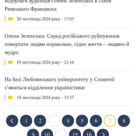
Відбулася аудієнція Олени Зеленської в Папи
Римського Франциска
20 листопада 2024 року - 17:03
Олена Зеленська: Серед російського руйнування
повертати людям нормальне, гідне життя – людяно й
мудро
19 листопада 2024 року - 21:16
На базі Люблянського університету у Словенії
з’явиться відділення україністики
19 листопада 2024 року - 13:57
1
2
...
4
5
6
7
8
9
10
...
15
16