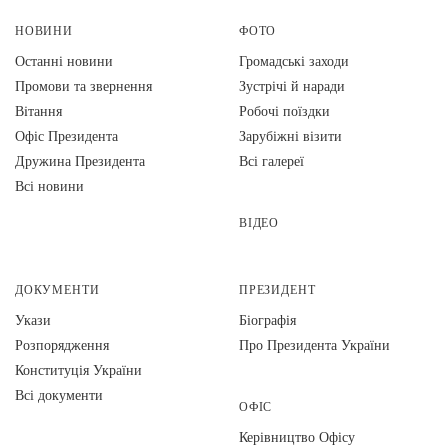
НОВИНИ
ФОТО
Останні новини
Громадські заходи
Промови та звернення
Зустрічі й наради
Вiтання
Робочі поїздки
Офіс Президента
Зарубіжні візити
Дружина Президента
Всі галереї
Всі новини
ВІДЕО
ДОКУМЕНТИ
ПРЕЗИДЕНТ
Укази
Біографія
Розпорядження
Про Президента України
Конституція України
Всі документи
ОФІС
Керівництво Офісу