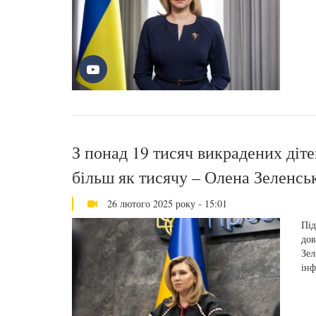
З понад 19 тисяч викрадених діте
більш як тисячу – Олена Зеленськ
26 лютого 2025 року - 15:01
Під
дов
Зел
інф