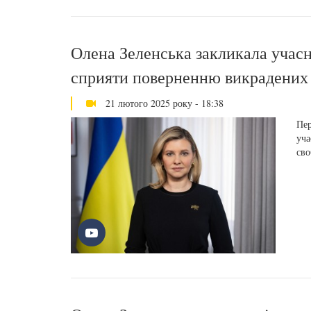
Олена Зеленська закликала учас
сприяти поверненню викрадених 
21 лютого 2025 року - 18:38
Пер
уча
сво