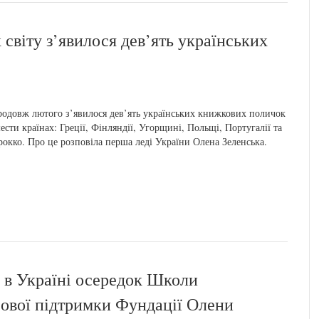
світу з’явилося дев’ять українських
одовж лютого з’явилося дев’ять українських книжкових поличок
ести країнах: Греції, Фінляндії, Угорщині, Польщі, Португалії та
окко. Про це розповіла перша леді України Олена Зеленська.
 в Україні осередок Школи
сової підтримки Фундації Олени