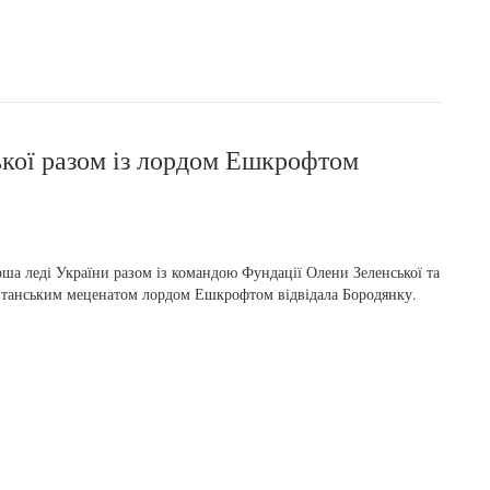
кої разом із лордом Ешкрофтом
ша леді України разом із командою Фундації Олени Зеленської та
танським меценатом лордом Ешкрофтом відвідала Бородянку.