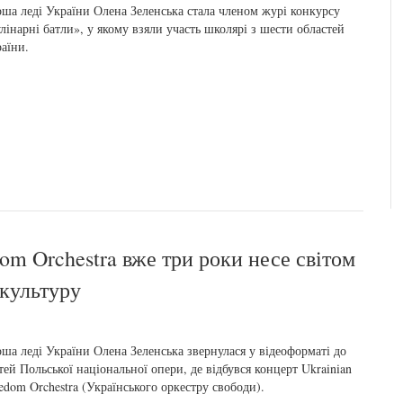
ша леді України Олена Зеленська стала членом журі конкурсу
лінарні батли», у якому взяли участь школярі з шести областей
аїни.
om Orchestra вже три роки несе світом
 культуру
ша леді України Олена Зеленська звернулася у відеоформаті до
тей Польської національної опери, де відбувся концерт Ukrainian
edom Orchestra (Українського оркестру свободи).