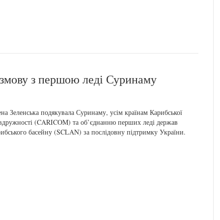
озмову з першою леді Суринаму
на Зеленська подякувала Суринаму, усім країнам Карибської
вдружності (CARICOM) та об’єднанню перших леді держав
ибського басейну (SCLAN) за послідовну підтримку України.