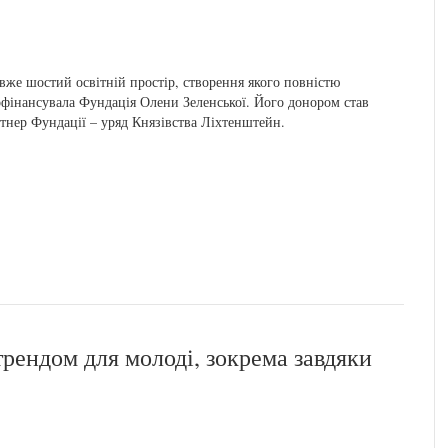
вже шостий освітній простір, створення якого повністю
фінансувала Фундація Олени Зеленської. Його донором став
тнер Фундації – уряд Князівства Ліхтенштейн.
трендом для молоді, зокрема завдяки