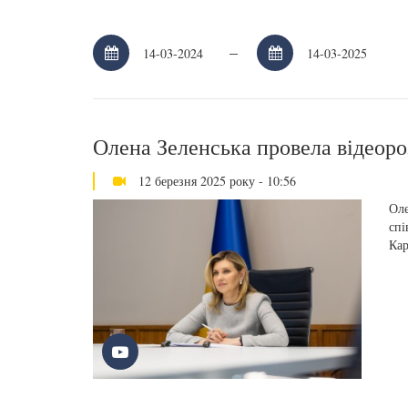
–
Олена Зеленська провела відеор
12 березня 2025 року - 10:56
Оле
спі
Кар