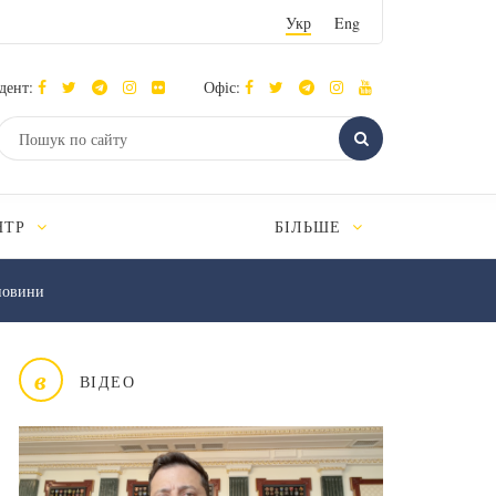
Укр
Eng
дент:
Офіс:
НТР
БІЛЬШЕ
новини
в
ВІДЕО