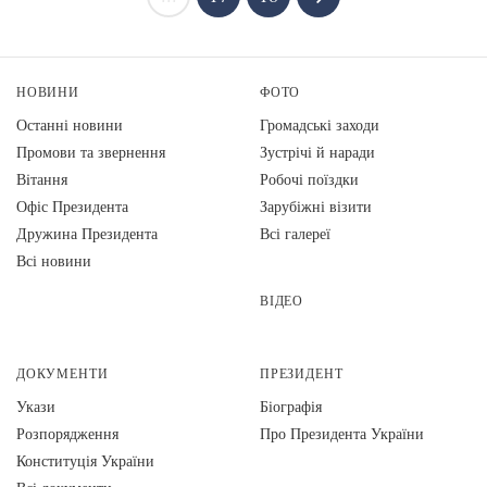
НОВИНИ
ФОТО
Останні новини
Громадські заходи
Промови та звернення
Зустрічі й наради
Вiтання
Робочі поїздки
Офіс Президента
Зарубіжні візити
Дружина Президента
Всі галереї
Всі новини
ВІДЕО
ДОКУМЕНТИ
ПРЕЗИДЕНТ
Укази
Біографія
Розпорядження
Про Президента України
Конституція України