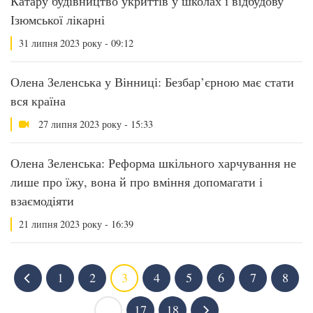
Катару будівництво укриттів у школах і відбудову
Ізюмської лікарні
31 липня 2023 року - 09:12
Олена Зеленська у Вінниці: Безбар’єрною має стати
вся країна
27 липня 2023 року - 15:33
Олена Зеленська: Реформа шкільного харчування не
лише про їжу, вона й про вміння допомагати і
взаємодіяти
21 липня 2023 року - 16:39
1
2
3
4
5
6
7
8
...
17
18